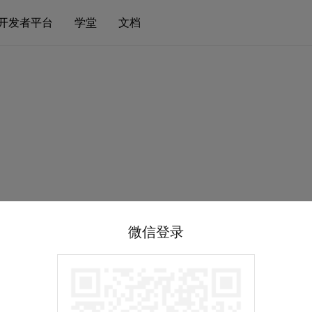
开发者平台
学堂
文档
微信登录