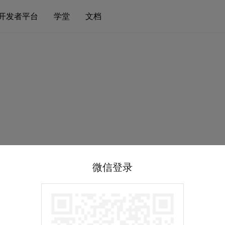
开发者平台
学堂
文档
微信登录