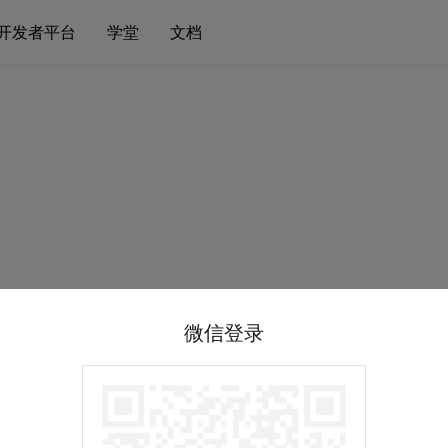
开发者平台
学堂
文档
微信登录