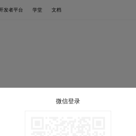
开发者平台
学堂
文档
微信登录