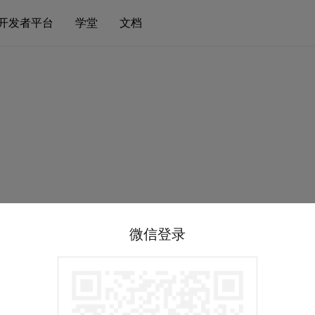
开发者平台
学堂
文档
微信登录