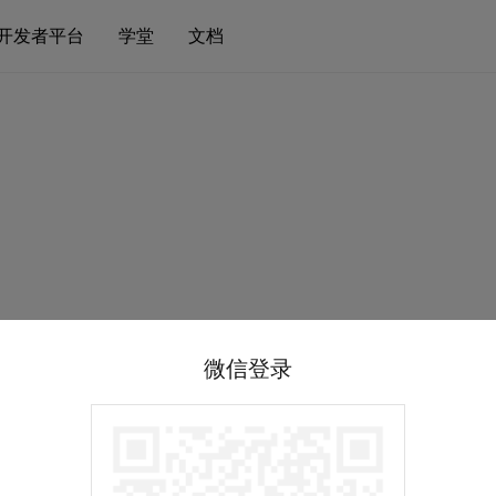
开发者平台
学堂
文档
微信登录