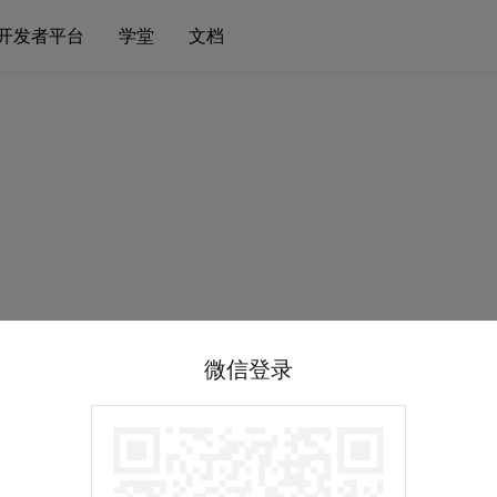
开发者平台
学堂
文档
微信登录