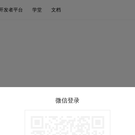
开发者平台
学堂
文档
微信登录