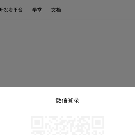
开发者平台
学堂
文档
微信登录