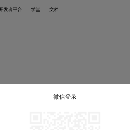
开发者平台
学堂
文档
微信登录