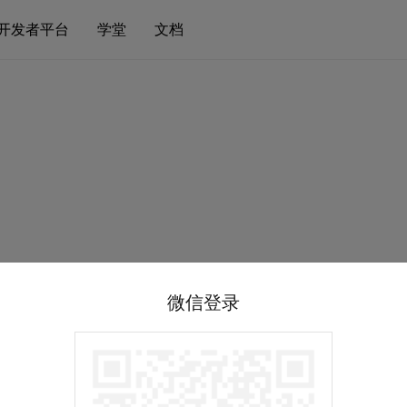
开发者平台
学堂
文档
微信登录