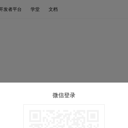
开发者平台
学堂
文档
微信登录