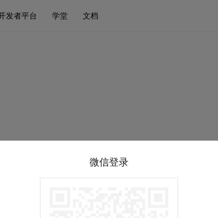
开发者平台
学堂
文档
微信登录