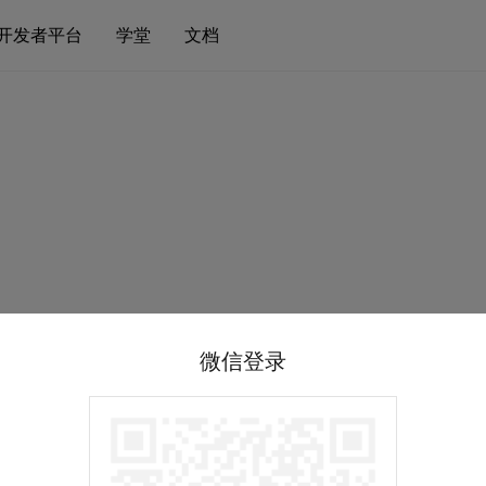
开发者平台
学堂
文档
微信登录