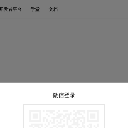
开发者平台
学堂
文档
微信登录