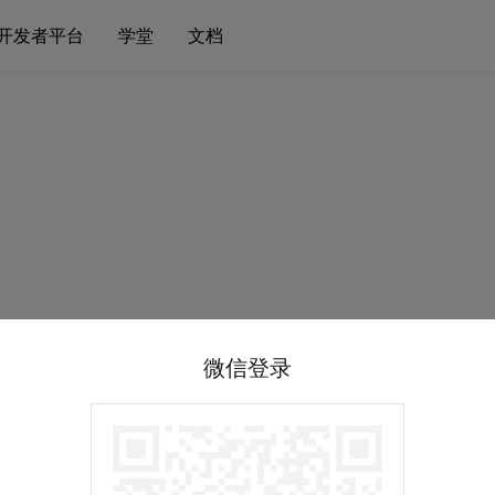
开发者平台
学堂
文档
微信登录