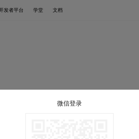
开发者平台
学堂
文档
微信登录