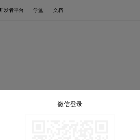
开发者平台
学堂
文档
微信登录