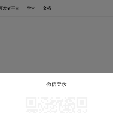
开发者平台
学堂
文档
微信登录