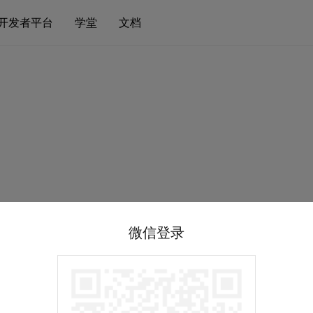
开发者平台
学堂
文档
微信登录