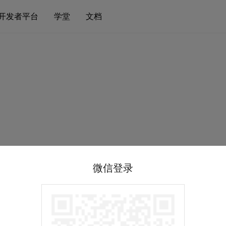
开发者平台
学堂
文档
微信登录