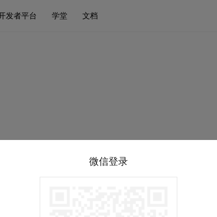
开发者平台
学堂
文档
微信登录