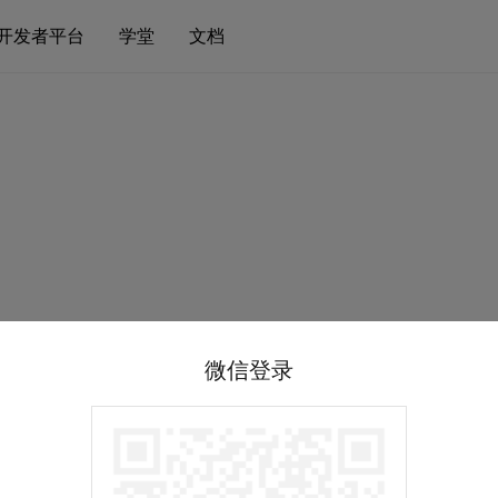
开发者平台
学堂
文档
微信登录