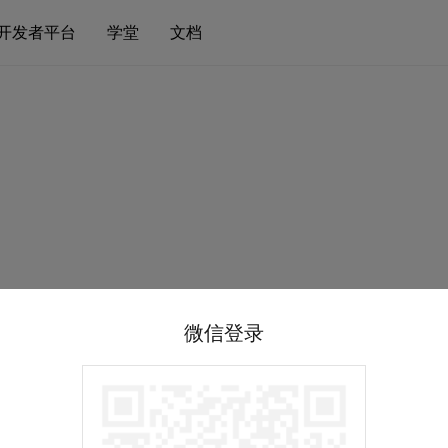
开发者平台
学堂
文档
微信登录