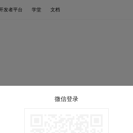
开发者平台
学堂
文档
微信登录