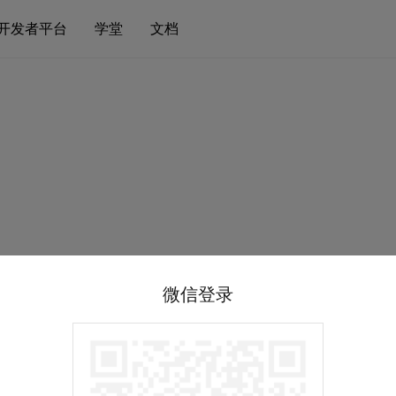
开发者平台
学堂
文档
微信登录