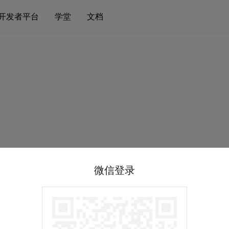
开发者平台
学堂
文档
微信登录