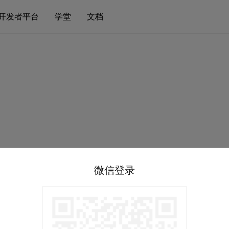
开发者平台
学堂
文档
微信登录