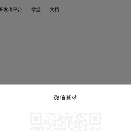
开发者平台
学堂
文档
微信登录