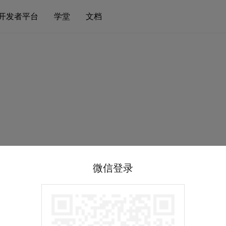
开发者平台
学堂
文档
微信登录