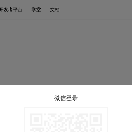
开发者平台
学堂
文档
微信登录