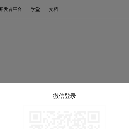
开发者平台
学堂
文档
微信登录