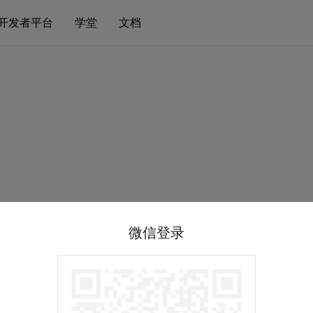
开发者平台
学堂
文档
微信登录