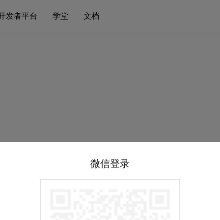
开发者平台
学堂
文档
微信登录