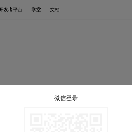
开发者平台
学堂
文档
微信登录