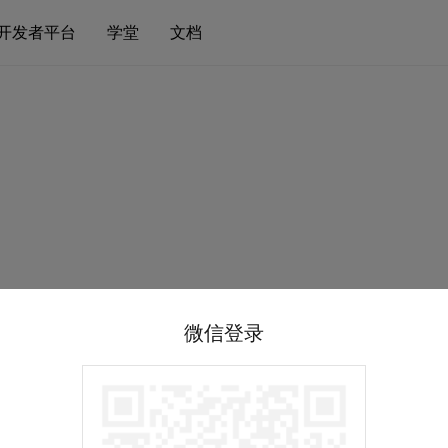
开发者平台
学堂
文档
微信登录