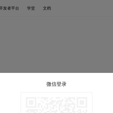
开发者平台
学堂
文档
微信登录