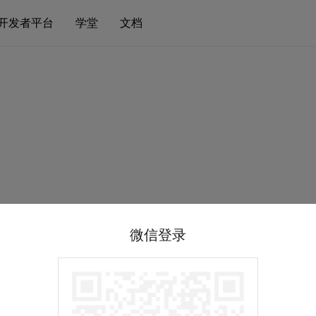
开发者平台
学堂
文档
微信登录