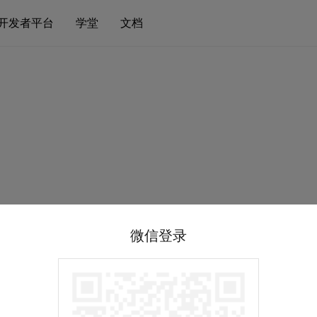
开发者平台
学堂
文档
微信登录