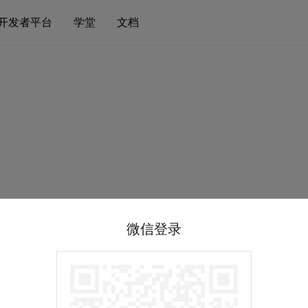
开发者平台
学堂
文档
微信登录