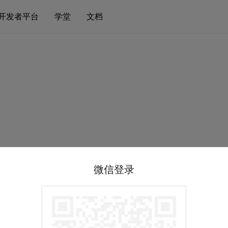
开发者平台
学堂
文档
微信登录