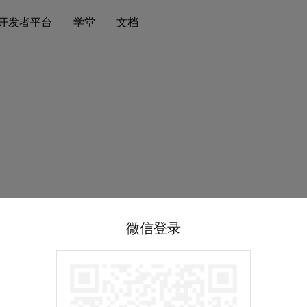
开发者平台
学堂
文档
微信登录