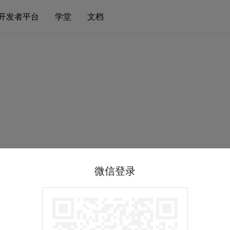
开发者平台
学堂
文档
微信登录