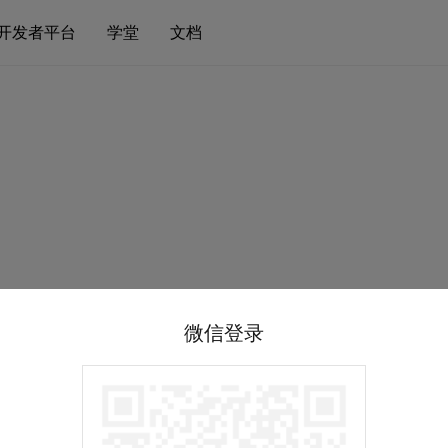
开发者平台
学堂
文档
微信登录