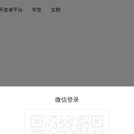
开发者平台
学堂
文档
微信登录