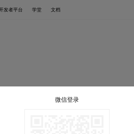
开发者平台
学堂
文档
微信登录