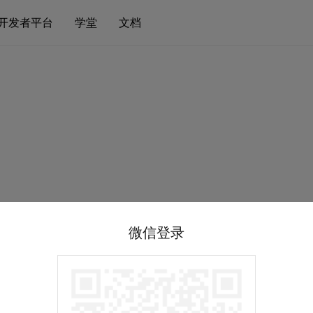
开发者平台
学堂
文档
微信登录