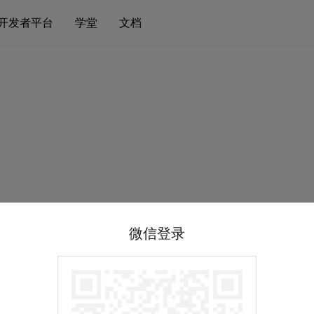
开发者平台
学堂
文档
微信登录