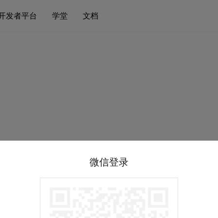
开发者平台
学堂
文档
微信登录