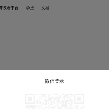
开发者平台
学堂
文档
微信登录